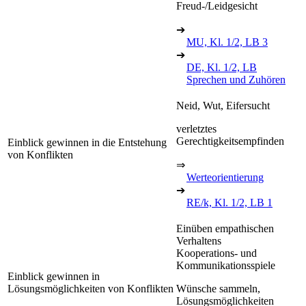
Freud-/Leidgesicht
➔
MU, Kl. 1/2, LB 3
➔
DE, Kl. 1/2, LB
Sprechen und Zuhören
Neid, Wut, Eifersucht
verletztes
Gerechtigkeitsempfinden
Einblick gewinnen in die Entstehung
von Konflikten
⇒
Werteorientierung
➔
RE/k, Kl. 1/2, LB 1
Einüben empathischen
Verhaltens
Kooperations- und
Kommunikationsspiele
Einblick gewinnen in
Lösungsmöglichkeiten von Konflikten
Wünsche sammeln,
Lösungsmöglichkeiten