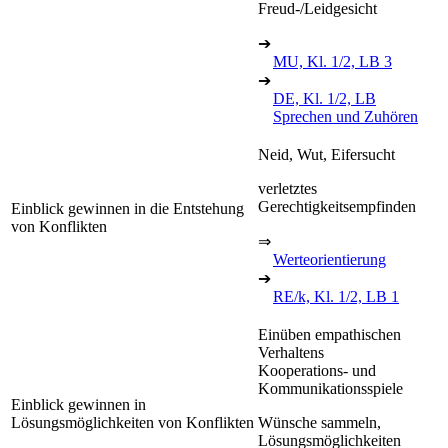
Freud-/Leidgesicht
➔
MU, Kl. 1/2, LB 3
➔
DE, Kl. 1/2, LB
Sprechen und Zuhören
Neid, Wut, Eifersucht
verletztes
Gerechtigkeitsempfinden
Einblick gewinnen in die Entstehung
von Konflikten
⇒
Werteorientierung
➔
RE/k, Kl. 1/2, LB 1
Einüben empathischen
Verhaltens
Kooperations- und
Kommunikationsspiele
Einblick gewinnen in
Lösungsmöglichkeiten von Konflikten
Wünsche sammeln,
Lösungsmöglichkeiten