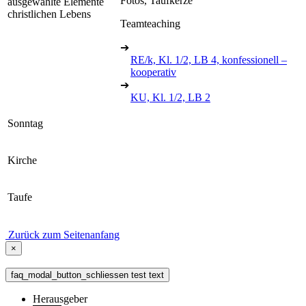
Fotos, Taufkerze
ausgewählte Elemente
christlichen Lebens
Teamteaching
➔
RE/k, Kl. 1/2, LB 4, konfessionell –
kooperativ
➔
KU, Kl. 1/2, LB 2
Sonntag
Kirche
Taufe
Zurück zum Seitenanfang
×
faq_modal_button_schliessen test text
Herausgeber