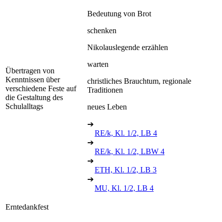
Bedeutung von Brot
schenken
Nikolauslegende erzählen
warten
Übertragen von
Kenntnissen über
christliches Brauchtum, regionale
verschiedene Feste auf
Traditionen
die Gestaltung des
Schulalltags
neues Leben
➔
RE/k, Kl. 1/2, LB 4
➔
RE/k, Kl. 1/2, LBW 4
➔
ETH, Kl. 1/2, LB 3
➔
MU, Kl. 1/2, LB 4
Erntedankfest