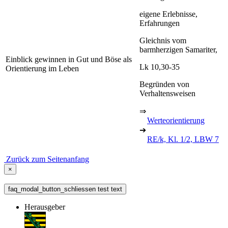
eigene Erlebnisse,
Erfahrungen
Gleichnis vom
barmherzigen Samariter,
Einblick gewinnen in Gut und Böse als
Lk 10,30-35
Orientierung im Leben
Begründen von
Verhaltensweisen
⇒
Werteorientierung
➔
RE/k, Kl. 1/2, LBW 7
Zurück zum Seitenanfang
×
faq_modal_button_schliessen test text
Herausgeber