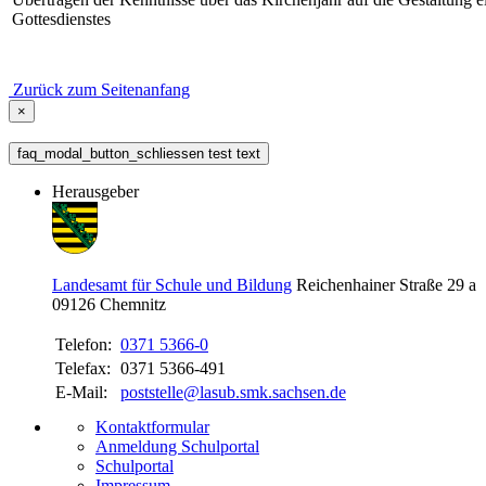
Gottesdienstes
Zurück zum Seitenanfang
×
faq_modal_button_schliessen test text
Herausgeber
Landesamt für Schule und Bildung
Reichenhainer Straße 29 a
09126
Chemnitz
Telefon:
0371 5366-0
Telefax:
0371 5366-491
E-Mail:
poststelle@lasub.smk.sachsen.de
Kontaktformular
Anmeldung Schulportal
Schulportal
Impressum