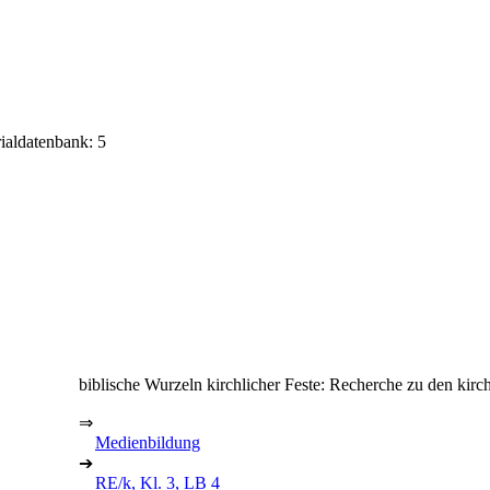
rialdatenbank: 5
biblische Wurzeln kirchlicher Feste: Recherche zu den kirch
⇒
Medienbildung
➔
RE/k, Kl. 3, LB 4