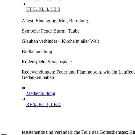
➔
ETH, Kl. 3, LB 3
Angst, Einengung, Mut, Befreiung
Symbole: Feuer, Sturm, Taube
Glauben verbindet – Kirche in aller Welt
Bildbetrachtung
Rollenspiele, Sprachspiele
Redewendungen: Feuer und Flamme sein, wie ein Lauffeuer,
Gedanken haben
⇒
Medienbildung
➔
RE/k, Kl. 3, LB 4
feststehende und veränderliche Teile des Gottesdienstes: Ki
ines