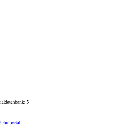
rialdatenbank: 5
chulportal
!