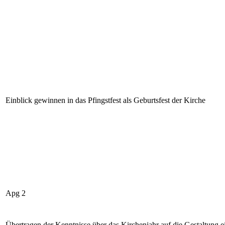
Einblick gewinnen in das Pfingstfest als Geburtsfest der Kirche
Apg 2
Übertragen der Kenntnisse über das Kirchenjahr auf die Gestaltung e