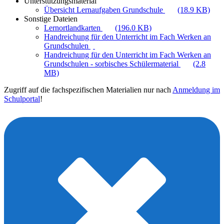
Unterstützungsmaterial
Übersicht Lernaufgaben Grundschule
(18.9 KB)
Sonstige Dateien
Lernortlandkarten
(196.0 KB)
Handreichung für den Unterricht im Fach Werken an
Grundschulen
Handreichung für den Unterricht im Fach Werken an
Grundschulen - sorbisches Schülermaterial
(2.8
MB)
Zugriff auf die fachspezifischen Materialien nur nach
Anmeldung im
Schulportal
!