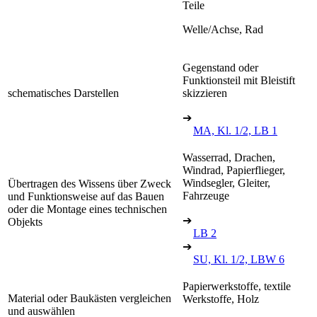
Teile
Welle/Achse, Rad
Gegenstand oder
Funktionsteil mit Bleistift
schematisches Darstellen
skizzieren
➔
MA, Kl. 1/2, LB 1
Wasserrad, Drachen,
Windrad, Papierflieger,
Windsegler, Gleiter,
Übertragen des Wissens über Zweck
Fahrzeuge
und Funktionsweise auf das Bauen
oder die Montage eines technischen
➔
Objekts
LB 2
➔
SU, Kl. 1/2, LBW 6
Papierwerkstoffe, textile
Material oder Baukästen vergleichen
Werkstoffe, Holz
und auswählen