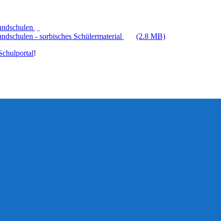
rundschulen
ndschulen - sorbisches Schülermaterial
(2.8 MB)
chulportal
!