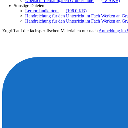
Übersicht Lernaufgaben Grundschule
(18.9 KB)
Sonstige Dateien
Lernortlandkarten
(196.0 KB)
Handreichung für den Unterricht im Fach Werken an G
Handreichung für den Unterricht im Fach Werken an Gru
Zugriff auf die fachspezifischen Materialien nur nach
Anmeldung im S