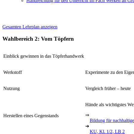
Handreichung für den Unterricht im Fach Werken an Gru
Gesamten Lehrplan anzeigen
Wahlbereich 2: Vom Töpfern
Einblick gewinnen in das Töpferhandwerk
Werkstoff
Experimente zu den Eige
Nutzung
Vergleich früher – heute
Hände als wichtigstes W
⇒
Herstellen eines Gegenstands
Bildung für nachhaltig
➔
KU, Kl. 1/2, LB 2