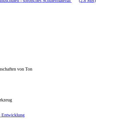
ndschulen - sorbisches Schülermaterial
(2.8 MB)
nschaften von Ton
erkzeug
e Entwicklung