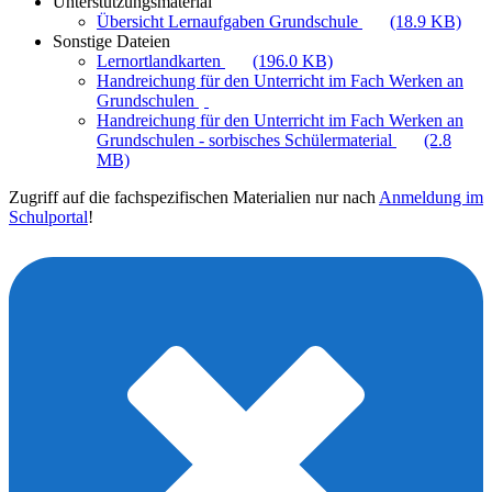
Unterstützungsmaterial
Übersicht Lernaufgaben Grundschule
(18.9 KB)
Sonstige Dateien
Lernortlandkarten
(196.0 KB)
Handreichung für den Unterricht im Fach Werken an
Grundschulen
Handreichung für den Unterricht im Fach Werken an
Grundschulen - sorbisches Schülermaterial
(2.8
MB)
Zugriff auf die fachspezifischen Materialien nur nach
Anmeldung im
Schulportal
!