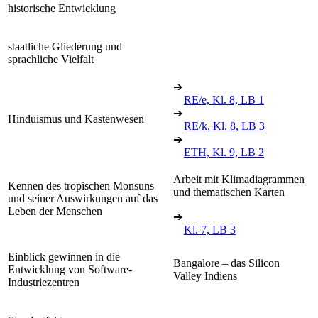
historische Entwicklung
staatliche Gliederung und
sprachliche Vielfalt
➔
RE/e, Kl. 8, LB 1
➔
Hinduismus und Kastenwesen
RE/k, Kl. 8, LB 3
➔
ETH, Kl. 9, LB 2
Arbeit mit Klimadiagrammen
Kennen des tropischen Monsuns
und thematischen Karten
und seiner Auswirkungen auf das
Leben der Menschen
➔
Kl. 7, LB 3
Einblick gewinnen in die
Bangalore – das Silicon
Entwicklung von Software-
Valley Indiens
Industriezentren