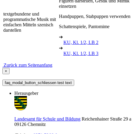
Figuren darstellen, Gestik und Mimik
einsetzen
textgebundene und
Handpuppen, Stabpuppen verwenden
programmatische Musik mit
einfachen Mitteln szenisch
Schattenspiele, Pantomime
darstellen
➔
KU, Kl. 1/2, LB 2
➔
KU, Kl. 1/2, LB 3
Zurück zum Seitenanfang
×
faq_modal_button_schliessen test text
Herausgeber
Landesamt für Schule und Bildung
Reichenhainer Straße 29 a
09126
Chemnitz