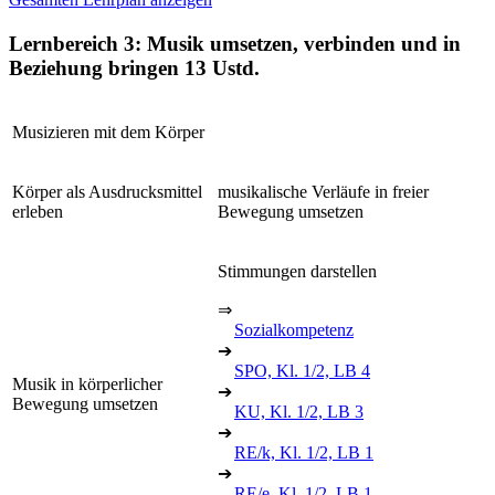
Lernbereich 3: Musik umsetzen, verbinden und in
Beziehung bringen
13 Ustd.
Musizieren mit dem Körper
Körper als Ausdrucksmittel
musikalische Verläufe in freier
erleben
Bewegung umsetzen
Stimmungen darstellen
⇒
Sozialkompetenz
➔
SPO, Kl. 1/2, LB 4
Musik in körperlicher
➔
Bewegung umsetzen
KU, Kl. 1/2, LB 3
➔
RE/k, Kl. 1/2, LB 1
➔
RE/e, Kl. 1/2, LB 1