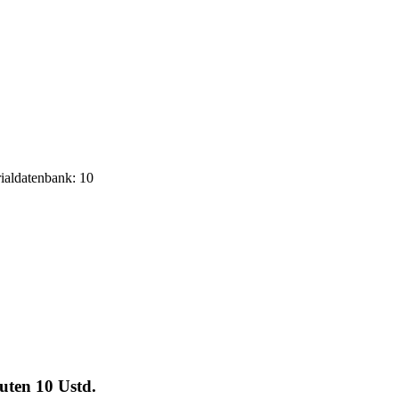
rialdatenbank: 10
euten
10 Ustd.