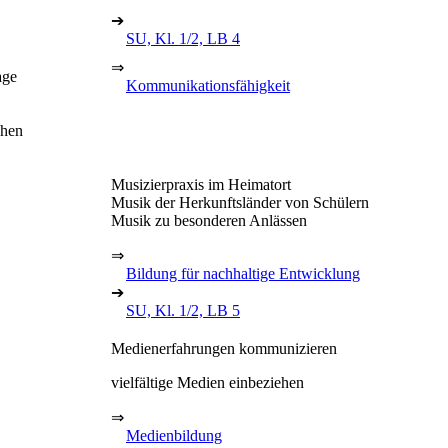
➔
SU, Kl. 1/2, LB 4
⇒
age
Kommunikationsfähigkeit
chen
Musizierpraxis im Heimatort
Musik der Herkunftsländer von Schülern
Musik zu besonderen Anlässen
⇒
Bildung für nachhaltige Entwicklung
➔
SU, Kl. 1/2, LB 5
Medienerfahrungen kommunizieren
vielfältige Medien einbeziehen
⇒
Medienbildung