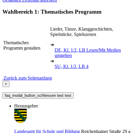
Wahlbereich 1: Thematisches Programm
Lieder, Tänze, Klanggeschichten,
Spielstücke, Spielszenen
Thematisches
➔
Programm gestalten
DE, Kl. 1/2, LB Lesen/Mit Medien
umgehen
➔
SU, Kl. 1/2, LB 4
Zurück zum Seitenanfang
×
faq_modal_button_schliessen test text
Herausgeber
Landesamt für Schule und Bildung
Reichenhainer Straße 29 a