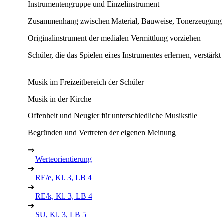
Instrumentengruppe und Einzelinstrument
Zusammenhang zwischen Material, Bauweise, Tonerzeugung 
Originalinstrument der medialen Vermittlung vorziehen
Schüler, die das Spielen eines Instrumentes erlernen, verstärkt
Musik im Freizeitbereich der Schüler
Musik in der Kirche
Offenheit und Neugier für unterschiedliche Musikstile
Begründen und Vertreten der eigenen Meinung
⇒
Werteorientierung
➔
RE/e, Kl. 3, LB 4
➔
RE/k, Kl. 3, LB 4
➔
SU, Kl. 3, LB 5