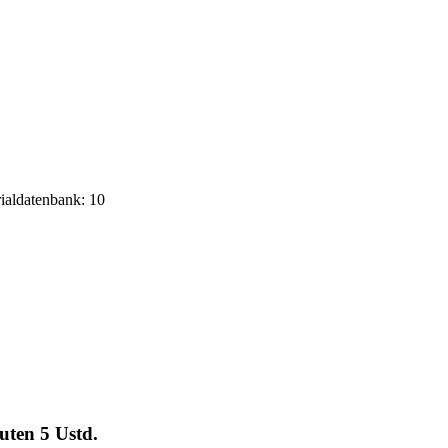
rialdatenbank: 10
euten
5 Ustd.