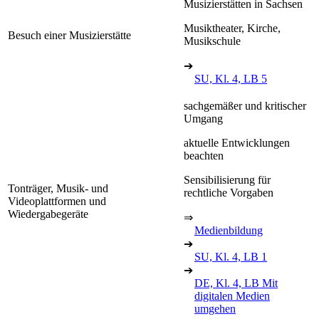
Musizierstätten in Sachsen
Musiktheater, Kirche,
Besuch einer Musizierstätte
Musikschule
➔
SU, Kl. 4, LB 5
sachgemäßer und kritischer
Umgang
aktuelle Entwicklungen
beachten
Sensibilisierung für
Tonträger, Musik- und
rechtliche Vorgaben
Videoplattformen und
Wiedergabegeräte
⇒
Medienbildung
➔
SU, Kl. 4, LB 1
➔
DE, Kl. 4, LB Mit
digitalen Medien
umgehen