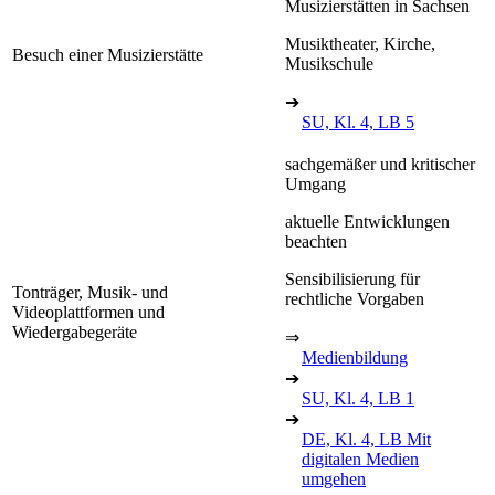
Musizierstätten in Sachsen
Musiktheater, Kirche,
Besuch einer Musizierstätte
Musikschule
➔
SU, Kl. 4, LB 5
sachgemäßer und kritischer
Umgang
aktuelle Entwicklungen
beachten
Sensibilisierung für
Tonträger, Musik- und
rechtliche Vorgaben
Videoplattformen und
Wiedergabegeräte
⇒
Medienbildung
➔
SU, Kl. 4, LB 1
➔
DE, Kl. 4, LB Mit
digitalen Medien
umgehen