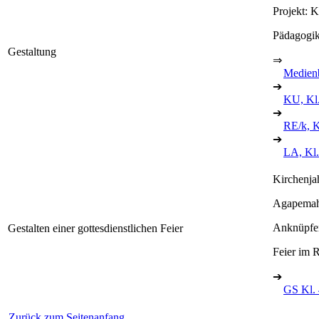
Projekt: K
Pädagogik
Gestaltung
⇒
Medien
➔
KU, Kl.
➔
RE/k, K
➔
LA, Kl.
Kirchenja
Agapemah
Anknüpfen
Gestalten einer gottesdienstlichen Feier
Feier im 
➔
GS Kl. 
Zurück zum Seitenanfang