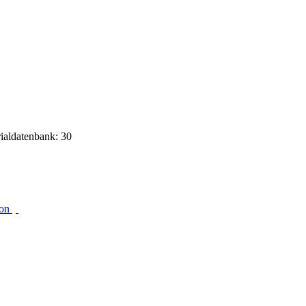
rialdatenbank: 30
ion