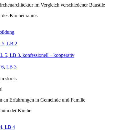
irchenarchitektur im Vergleich verschiedener Baustile
 des Kirchenraums
bildung
 5, LB 2
l. 5, LB 3, konfessionell – kooperativ
 6, LB 3
hreskreis
l
 an Erfahrungen in Gemeinde und Familie
Raum der Kirche
4, LB 4