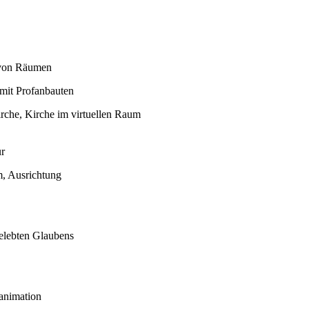
von Räumen
 mit Profanbauten
irche, Kirche im virtuellen Raum
ur
, Ausrichtung
elebten Glaubens
animation