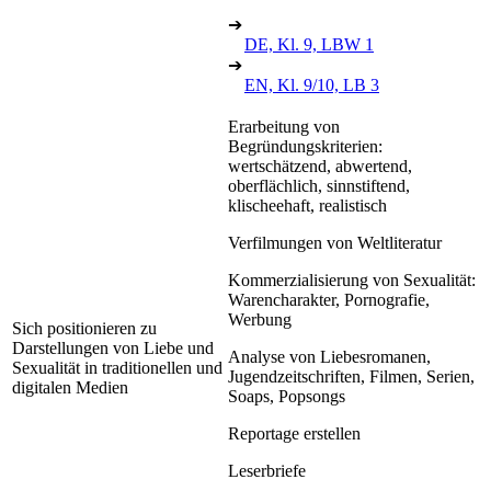
➔
DE, Kl. 9, LBW 1
➔
EN, Kl. 9/10, LB 3
Erarbeitung von
Begründungskriterien:
wertschätzend, abwertend,
oberflächlich, sinnstiftend,
klischeehaft, realistisch
Verfilmungen von Weltliteratur
Kommerzialisierung von Sexualität:
Warencharakter, Pornografie,
Werbung
Sich positionieren zu
Darstellungen von Liebe und
Analyse von Liebesromanen,
Sexualität in traditionellen und
Jugendzeitschriften, Filmen, Serien,
digitalen Medien
Soaps, Popsongs
Reportage erstellen
Leserbriefe