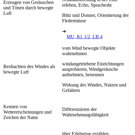
Erzeugen von Geräuschen
erleben, Echo, Sprachrohr
und Tönen durch bewegte
Luft
Blitz und Donner, Orientierung der
Fledermäuse
➔
MU, Kl. 1/2, LB 4
vom Wind bewegte Objekte
wahrnehmen
windangetriebene Einrichtungen
Beobachten des Windes als
ausprobieren, Windgeräusche
bewegte Luft
aufnehmen, benennen
Wirkung des Windes, Nutzen und
Gefahren
Kennen von
Differenzieren der
Wettererscheinungen und
Wahrnehmungsfähigkeit
Zeichen der Natur
über Erlebnisse erzählen,