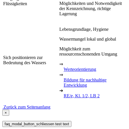
Möglichkeiten und Notwendigkeit
Flüssigkeiten
der Kennzeichnung, richtige
Lagerung
Lebensgrundlage, Hygiene
Wassermangel lokal und global
Möglichkeit zum
ressourcenschonenden Umgang
Sich positionieren zur
Bedeutung des Wassers
⇒
Werteorientierung
⇒
Bildung für nachhaltige
Entwicklung
➔
RE/e, Kl. 1/2, LB 2
Zurück zum Seitenanfang
×
faq_modal_button_schliessen test text