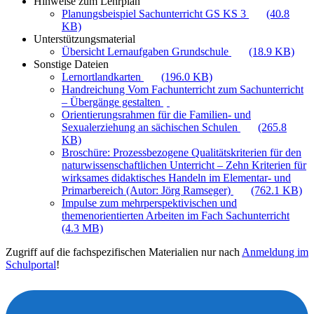
Hinweise zum Lehrplan
Planungsbeispiel Sachunterricht GS KS 3
(40.8
KB)
Unterstützungsmaterial
Übersicht Lernaufgaben Grundschule
(18.9 KB)
Sonstige Dateien
Lernortlandkarten
(196.0 KB)
Handreichung Vom Fachunterricht zum Sachunterricht
– Übergänge gestalten
Orientierungsrahmen für die Familien- und
Sexualerziehung an sächischen Schulen
(265.8
KB)
Broschüre: Prozessbezogene Qualitätskriterien für den
naturwissenschaftlichen Unterricht – Zehn Kriterien für
wirksames didaktisches Handeln im Elementar- und
Primarbereich (Autor: Jörg Ramseger)
(762.1 KB)
Impulse zum mehrperspektivischen und
themenorientierten Arbeiten im Fach Sachunterricht
(4.3 MB)
Zugriff auf die fachspezifischen Materialien nur nach
Anmeldung im
Schulportal
!