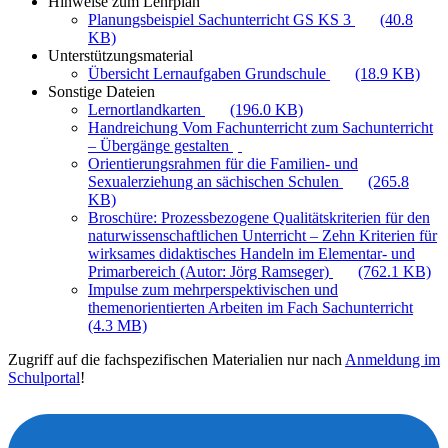
Hinweise zum Lehrplan
Planungsbeispiel Sachunterricht GS KS 3
(40.8
KB)
Unterstützungsmaterial
Übersicht Lernaufgaben Grundschule
(18.9 KB)
Sonstige Dateien
Lernortlandkarten
(196.0 KB)
Handreichung Vom Fachunterricht zum Sachunterricht
– Übergänge gestalten
Orientierungsrahmen für die Familien- und
Sexualerziehung an sächischen Schulen
(265.8
KB)
Broschüre: Prozessbezogene Qualitätskriterien für den
naturwissenschaftlichen Unterricht – Zehn Kriterien für
wirksames didaktisches Handeln im Elementar- und
Primarbereich (Autor: Jörg Ramseger)
(762.1 KB)
Impulse zum mehrperspektivischen und
themenorientierten Arbeiten im Fach Sachunterricht
(4.3 MB)
Zugriff auf die fachspezifischen Materialien nur nach
Anmeldung im
Schulportal
!