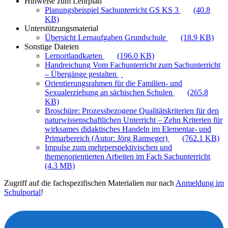
Hinweise zum Lehrplan
Planungsbeispiel Sachunterricht GS KS 3
(40.8
KB)
Unterstützungsmaterial
Übersicht Lernaufgaben Grundschule
(18.9 KB)
Sonstige Dateien
Lernortlandkarten
(196.0 KB)
Handreichung Vom Fachunterricht zum Sachunterricht
– Übergänge gestalten
Orientierungsrahmen für die Familien- und
Sexualerziehung an sächischen Schulen
(265.8
KB)
Broschüre: Prozessbezogene Qualitätskriterien für den
naturwissenschaftlichen Unterricht – Zehn Kriterien für
wirksames didaktisches Handeln im Elementar- und
Primarbereich (Autor: Jörg Ramseger)
(762.1 KB)
Impulse zum mehrperspektivischen und
themenorientierten Arbeiten im Fach Sachunterricht
(4.3 MB)
Zugriff auf die fachspezifischen Materialien nur nach
Anmeldung im
Schulportal
!