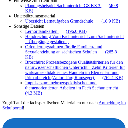
Hinweise zum Lehrplan
Planungsbeispiel Sachunterricht GS KS 3
(40.8
KB)
Unterstützungsmaterial
Übersicht Lernaufgaben Grundschule
(18.9 KB)
Sonstige Dateien
Lernortlandkarten
(196.0 KB)
Handreichung Vom Fachunterricht zum Sachunterricht
– Übergänge gestalten
Orientierungsrahmen für die Familien- und
Sexualerziehung an sächischen Schulen
(265.8
KB)
Broschüre: Prozessbezogene Qualitätskriterien für den
naturwissenschaftlichen Unterricht – Zehn Kriterien für
wirksames didaktisches Handeln im Elementar- und
Primarbereich (Autor: Jörg Ramseger)
(762.1 KB)
Impulse zum mehrperspektivischen und
themenorientierten Arbeiten im Fach Sachunterricht
(4.3 MB)
Zugriff auf die fachspezifischen Materialien nur nach
Anmeldung im
Schulportal
!