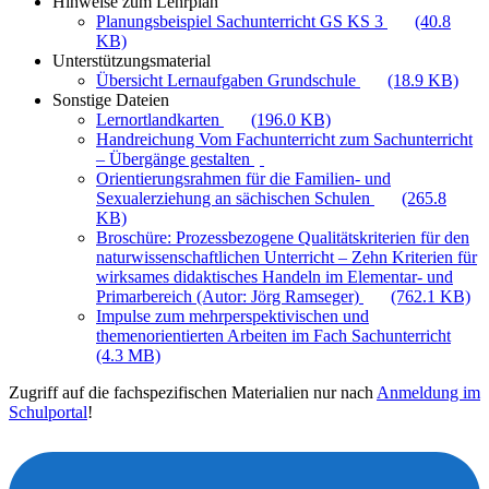
Hinweise zum Lehrplan
Planungsbeispiel Sachunterricht GS KS 3
(40.8
KB)
Unterstützungsmaterial
Übersicht Lernaufgaben Grundschule
(18.9 KB)
Sonstige Dateien
Lernortlandkarten
(196.0 KB)
Handreichung Vom Fachunterricht zum Sachunterricht
– Übergänge gestalten
Orientierungsrahmen für die Familien- und
Sexualerziehung an sächischen Schulen
(265.8
KB)
Broschüre: Prozessbezogene Qualitätskriterien für den
naturwissenschaftlichen Unterricht – Zehn Kriterien für
wirksames didaktisches Handeln im Elementar- und
Primarbereich (Autor: Jörg Ramseger)
(762.1 KB)
Impulse zum mehrperspektivischen und
themenorientierten Arbeiten im Fach Sachunterricht
(4.3 MB)
Zugriff auf die fachspezifischen Materialien nur nach
Anmeldung im
Schulportal
!