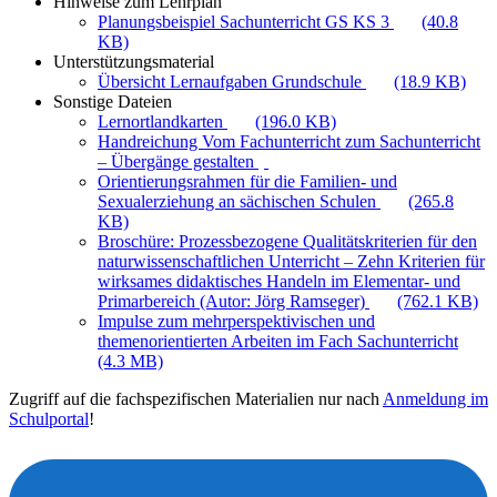
Hinweise zum Lehrplan
Planungsbeispiel Sachunterricht GS KS 3
(40.8
KB)
Unterstützungsmaterial
Übersicht Lernaufgaben Grundschule
(18.9 KB)
Sonstige Dateien
Lernortlandkarten
(196.0 KB)
Handreichung Vom Fachunterricht zum Sachunterricht
– Übergänge gestalten
Orientierungsrahmen für die Familien- und
Sexualerziehung an sächischen Schulen
(265.8
KB)
Broschüre: Prozessbezogene Qualitätskriterien für den
naturwissenschaftlichen Unterricht – Zehn Kriterien für
wirksames didaktisches Handeln im Elementar- und
Primarbereich (Autor: Jörg Ramseger)
(762.1 KB)
Impulse zum mehrperspektivischen und
themenorientierten Arbeiten im Fach Sachunterricht
(4.3 MB)
Zugriff auf die fachspezifischen Materialien nur nach
Anmeldung im
Schulportal
!