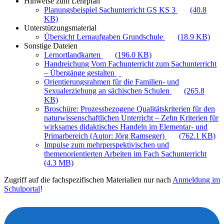
Hinweise zum Lehrplan
Planungsbeispiel Sachunterricht GS KS 3
(40.8
KB)
Unterstützungsmaterial
Übersicht Lernaufgaben Grundschule
(18.9 KB)
Sonstige Dateien
Lernortlandkarten
(196.0 KB)
Handreichung Vom Fachunterricht zum Sachunterricht
– Übergänge gestalten
Orientierungsrahmen für die Familien- und
Sexualerziehung an sächischen Schulen
(265.8
KB)
Broschüre: Prozessbezogene Qualitätskriterien für den
naturwissenschaftlichen Unterricht – Zehn Kriterien für
wirksames didaktisches Handeln im Elementar- und
Primarbereich (Autor: Jörg Ramseger)
(762.1 KB)
Impulse zum mehrperspektivischen und
themenorientierten Arbeiten im Fach Sachunterricht
(4.3 MB)
Zugriff auf die fachspezifischen Materialien nur nach
Anmeldung im
Schulportal
!