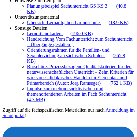
Hinweise zum Lehrplan
Planungsbeispiel Sachunterricht GS KS 3
(40.8
KB)
Unterstützungsmaterial
Übersicht Lernaufgaben Grundschule
(18.9 KB)
Sonstige Dateien
Lernortlandkarten
(196.0 KB)
Handreichung Vom Fachunterricht zum Sachunterricht
– Übergänge gestalten
Orientierungsrahmen für die Familien- und
Sexualerziehung an sächischen Schulen
(265.8
KB)
Broschüre: Prozessbezogene Qualitätskriterien für den
naturwissenschaftlichen Unterricht – Zehn Kriterien für
wirksames didaktisches Handeln im Elementar- und
Primarbereich (Autor: Jörg Ramseger)
(762.1 KB)
Impulse zum mehrperspektivischen und
themenorientierten Arbeiten im Fach Sachunterricht
(4.3 MB)
Zugriff auf die fachspezifischen Materialien nur nach
Anmeldung im
Schulportal
!