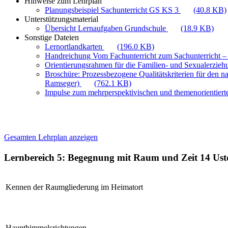
Hinweise zum Lehrplan
Planungsbeispiel Sachunterricht GS KS 3
(40.8 KB)
Unterstützungsmaterial
Übersicht Lernaufgaben Grundschule
(18.9 KB)
Sonstige Dateien
Lernortlandkarten
(196.0 KB)
Handreichung Vom Fachunterricht zum Sachunterricht –
Orientierungsrahmen für die Familien- und Sexualerzie
Broschüre: Prozessbezogene Qualitätskriterien für den n
Ramseger)
(762.1 KB)
Impulse zum mehrperspektivischen und themenorientiert
Gesamten Lehrplan anzeigen
Lernbereich 5: Begegnung mit Raum und Zeit
14 Ust
Kennen der Raumgliederung im Heimatort
Haupthimmelsrichtungen