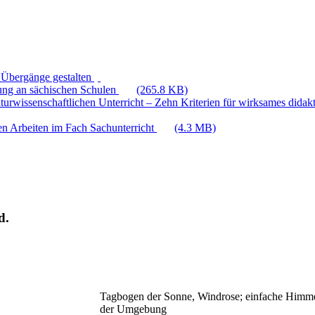
 Übergänge gestalten
hung an sächischen Schulen
(265.8 KB)
aturwissenschaftlichen Unterricht – Zehn Kriterien für wirksames dida
en Arbeiten im Fach Sachunterricht
(4.3 MB)
d.
Tagbogen der Sonne, Windrose; einfache Himme
der Umgebung