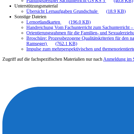
Planungsbeispiel Sachunterricht GS KS 3
(40.8 KB)
Unterstützungsmaterial
Übersicht Lernaufgaben Grundschule
(18.9 KB)
Sonstige Dateien
Lernortlandkarten
(196.0 KB)
Handreichung Vom Fachunterricht zum Sachunterricht –
Orientierungsrahmen für die Familien- und Sexualerzie
Broschüre: Prozessbezogene Qualitätskriterien für den n
Ramseger)
(762.1 KB)
Impulse zum mehrperspektivischen und themenorientiert
Zugriff auf die fachspezifischen Materialien nur nach
Anmeldung im S