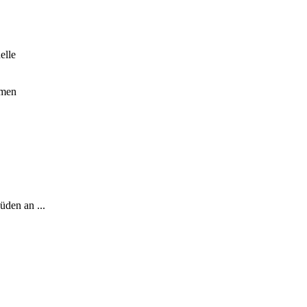
elle
mmen
üden an ...