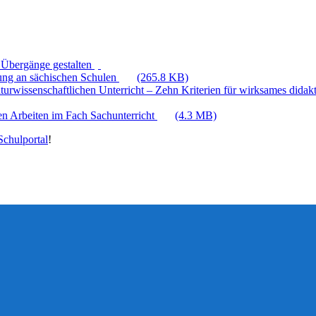
 Übergänge gestalten
hung an sächischen Schulen
(265.8 KB)
aturwissenschaftlichen Unterricht – Zehn Kriterien für wirksames dida
en Arbeiten im Fach Sachunterricht
(4.3 MB)
chulportal
!