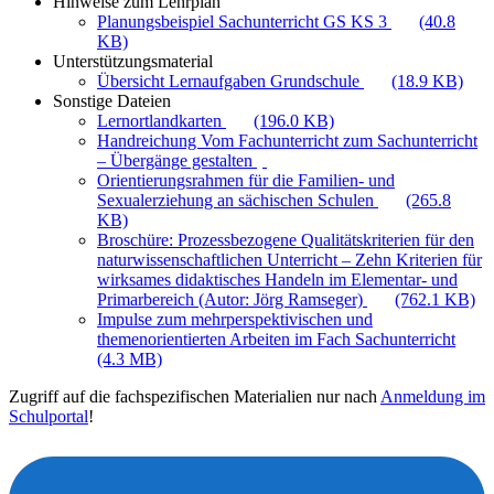
Hinweise zum Lehrplan
Planungsbeispiel Sachunterricht GS KS 3
(40.8
KB)
Unterstützungsmaterial
Übersicht Lernaufgaben Grundschule
(18.9 KB)
Sonstige Dateien
Lernortlandkarten
(196.0 KB)
Handreichung Vom Fachunterricht zum Sachunterricht
– Übergänge gestalten
Orientierungsrahmen für die Familien- und
Sexualerziehung an sächischen Schulen
(265.8
KB)
Broschüre: Prozessbezogene Qualitätskriterien für den
naturwissenschaftlichen Unterricht – Zehn Kriterien für
wirksames didaktisches Handeln im Elementar- und
Primarbereich (Autor: Jörg Ramseger)
(762.1 KB)
Impulse zum mehrperspektivischen und
themenorientierten Arbeiten im Fach Sachunterricht
(4.3 MB)
Zugriff auf die fachspezifischen Materialien nur nach
Anmeldung im
Schulportal
!