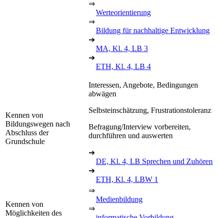
⇒
Werteorientierung
⇒
Bildung für nachhaltige Entwicklung
➔
MA, Kl. 4, LB 3
➔
ETH, Kl. 4, LB 4
Interessen, Angebote, Bedingungen
abwägen
Selbsteinschätzung, Frustrationstoleranz
Kennen von
Bildungswegen nach
Befragung/Interview vorbereiten,
Abschluss der
durchführen und auswerten
Grundschule
➔
DE, Kl. 4, LB Sprechen und Zuhören
➔
ETH, Kl. 4, LBW 1
⇒
Medienbildung
Kennen von
⇒
Möglichkeiten des
informatische Vorbildung