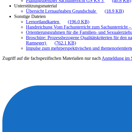
Planungsbeispiel Sachunterricht GS KS 3
(40.8 KB)
Unterstützungsmaterial
Übersicht Lernaufgaben Grundschule
(18.9 KB)
Sonstige Dateien
Lernortlandkarten
(196.0 KB)
Handreichung Vom Fachunterricht zum Sachunterricht –
Orientierungsrahmen für die Familien- und Sexualerzie
Broschüre: Prozessbezogene Qualitätskriterien für den n
Ramseger)
(762.1 KB)
Impulse zum mehrperspektivischen und themenorientiert
Zugriff auf die fachspezifischen Materialien nur nach
Anmeldung im S