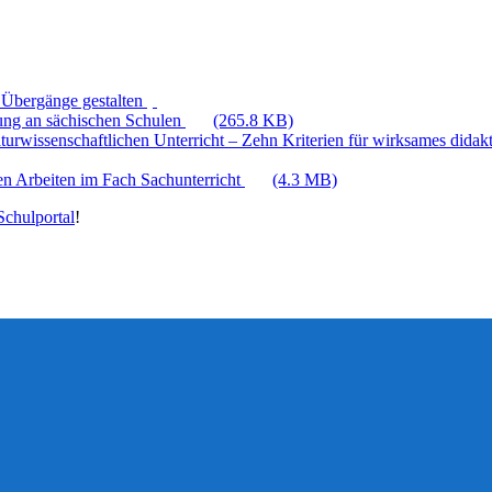
 Übergänge gestalten
hung an sächischen Schulen
(265.8 KB)
aturwissenschaftlichen Unterricht – Zehn Kriterien für wirksames dida
en Arbeiten im Fach Sachunterricht
(4.3 MB)
chulportal
!