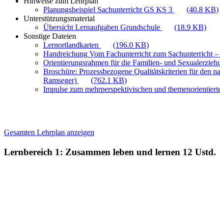
Hinweise zum Lehrplan
Planungsbeispiel Sachunterricht GS KS 3
(40.8 KB)
Unterstützungsmaterial
Übersicht Lernaufgaben Grundschule
(18.9 KB)
Sonstige Dateien
Lernortlandkarten
(196.0 KB)
Handreichung Vom Fachunterricht zum Sachunterricht –
Orientierungsrahmen für die Familien- und Sexualerzie
Broschüre: Prozessbezogene Qualitätskriterien für den n
Ramseger)
(762.1 KB)
Impulse zum mehrperspektivischen und themenorientiert
Gesamten Lehrplan anzeigen
Lernbereich 1: Zusammen leben und lernen
12 Ustd.