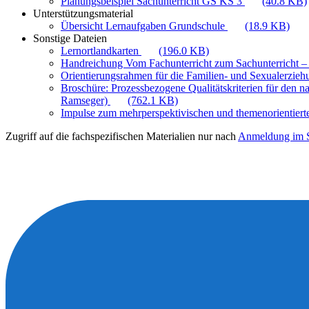
Planungsbeispiel Sachunterricht GS KS 3
(40.8 KB)
Unterstützungsmaterial
Übersicht Lernaufgaben Grundschule
(18.9 KB)
Sonstige Dateien
Lernortlandkarten
(196.0 KB)
Handreichung Vom Fachunterricht zum Sachunterricht –
Orientierungsrahmen für die Familien- und Sexualerzie
Broschüre: Prozessbezogene Qualitätskriterien für den n
Ramseger)
(762.1 KB)
Impulse zum mehrperspektivischen und themenorientiert
Zugriff auf die fachspezifischen Materialien nur nach
Anmeldung im S