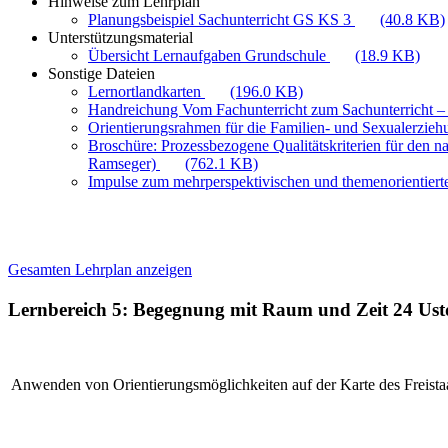
Hinweise zum Lehrplan
Planungsbeispiel Sachunterricht GS KS 3
(40.8 KB)
Unterstützungsmaterial
Übersicht Lernaufgaben Grundschule
(18.9 KB)
Sonstige Dateien
Lernortlandkarten
(196.0 KB)
Handreichung Vom Fachunterricht zum Sachunterricht –
Orientierungsrahmen für die Familien- und Sexualerzie
Broschüre: Prozessbezogene Qualitätskriterien für den n
Ramseger)
(762.1 KB)
Impulse zum mehrperspektivischen und themenorientiert
Gesamten Lehrplan anzeigen
Lernbereich 5: Begegnung mit Raum und Zeit
24 Ust
Anwenden von Orientierungsmöglichkeiten auf der Karte des Freista