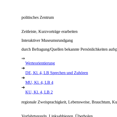
politisches Zentrum
Zeitleiste, Kurzvorträge erarbeiten
Interaktiver Museumsrundgang
durch Befragung/Quellen bekannte Persönlichkeiten aufsp
⇒
Werteorientierung
➔
DE, Kl. 4, LB Sprechen und Zuhören
➔
MU, Kl. 4, LB 4
➔
KU, Kl. 4, LB 2
regionale Zweisprachigkeit, Lebensweise, Brauchtum, Kul
Vorfahrtsregeln, Linksabbiegen, Überholen