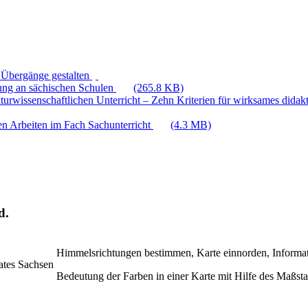
 Übergänge gestalten
hung an sächischen Schulen
(265.8 KB)
aturwissenschaftlichen Unterricht – Zehn Kriterien für wirksames dida
en Arbeiten im Fach Sachunterricht
(4.3 MB)
d.
Himmelsrichtungen bestimmen, Karte einnorden, Informa
ates Sachsen
Bedeutung der Farben in einer Karte mit Hilfe des Maßst