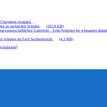
 Übergänge gestalten
hung an sächischen Schulen
(265.8 KB)
aturwissenschaftlichen Unterricht – Zehn Kriterien für wirksames dida
en Arbeiten im Fach Sachunterricht
(4.3 MB)
chulportal
!