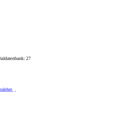
rialdatenbank: 27
nslehre