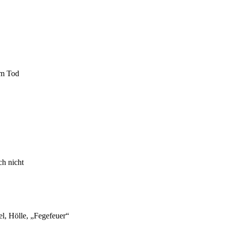
em Tod
h nicht
l, Hölle, „Fegefeuer“