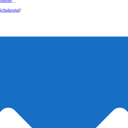
nslehre
chulportal
!