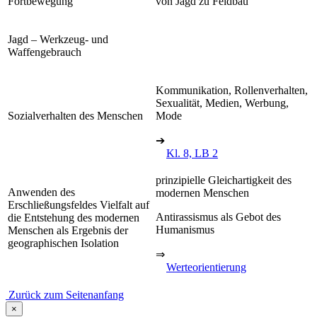
Fortbewegung
von Jagd zu Feldbau
Jagd – Werkzeug- und
Waffengebrauch
Kommunikation, Rollenverhalten,
Sexualität, Medien, Werbung,
Sozialverhalten des Menschen
Mode
➔
Kl. 8, LB 2
prinzipielle Gleichartigkeit des
Anwenden des
modernen Menschen
Erschließungsfeldes Vielfalt auf
Antirassismus als Gebot des
die Entstehung des modernen
Humanismus
Menschen als Ergebnis der
geographischen Isolation
⇒
Werteorientierung
Zurück zum Seitenanfang
×