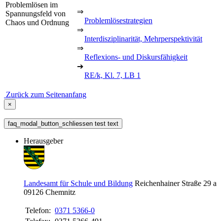
Problemlösen im
⇒
Spannungsfeld von
Problemlösestrategien
Chaos und Ordnung
⇒
Interdisziplinarität, Mehrperspektivität
⇒
Reflexions- und Diskursfähigkeit
➔
RE/k, Kl. 7, LB 1
Zurück zum Seitenanfang
×
faq_modal_button_schliessen test text
Herausgeber
Landesamt für Schule und Bildung
Reichenhainer Straße 29 a
09126
Chemnitz
Telefon:
0371 5366-0