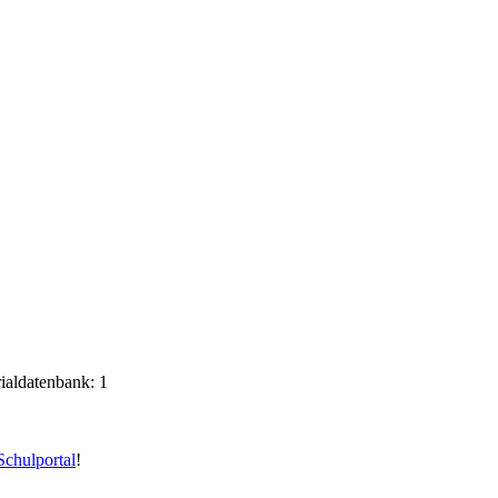
rialdatenbank: 1
chulportal
!