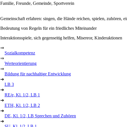
Familie, Freunde, Gemeinde, Sportverein
Gemeinschaft erfahren: singen, die Hände reichen, spielen, zuhören, ei
Bedeutung von Regeln für ein friedliches Miteinander
Interaktionsspiele, sich gegenseitig helfen, Misereor, Kinderaktionen
⇒
Sozialkompetenz
⇒
Werteorientierung
⇒
Bildung für nachhaltige Entwicklung
➔
LB 3
➔
RE/e, Kl. 1/2, LB 1
➔
ETH, Kl. 1/2, LB 2
➔
DE, Kl. 1/2, LB Sprechen und Zuhören
➔
SU, Kl. 1/2, LB 1