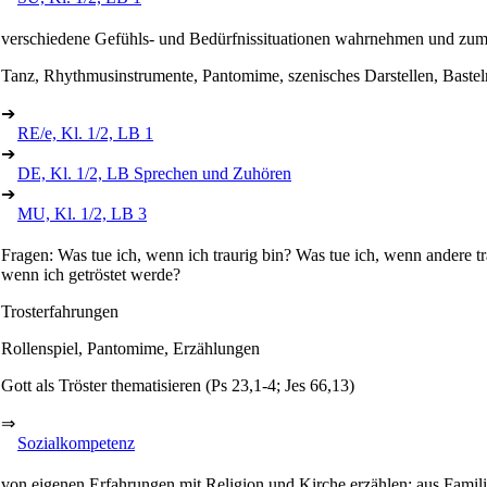
verschiedene Gefühls- und Bedürfnissituationen wahrnehmen und zu
Tanz, Rhythmusinstrumente, Pantomime, szenisches Darstellen, Baste
➔
RE/e, Kl. 1/2, LB 1
➔
DE, Kl. 1/2, LB Sprechen und Zuhören
➔
MU, Kl. 1/2, LB 3
Fragen: Was tue ich, wenn ich traurig bin? Was tue ich, wenn andere tr
wenn ich getröstet werde?
Trosterfahrungen
Rollenspiel, Pantomime, Erzählungen
Gott als Tröster thematisieren (Ps 23,1-4; Jes 66,13)
⇒
Sozialkompetenz
von eigenen Erfahrungen mit Religion und Kirche erzählen: aus Famil