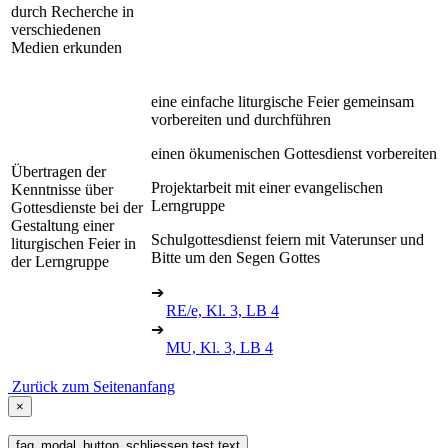
durch Recherche in
verschiedenen
Medien erkunden
eine einfache liturgische Feier gemeinsam
vorbereiten und durchführen
einen ökumenischen Gottesdienst vorbereiten
Übertragen der
Projektarbeit mit einer evangelischen
Kenntnisse über
Lerngruppe
Gottesdienste bei der
Gestaltung einer
Schulgottesdienst feiern mit Vaterunser und
liturgischen Feier in
Bitte um den Segen Gottes
der Lerngruppe
➔
RE/e, Kl. 3, LB 4
➔
MU, Kl. 3, LB 4
Zurück zum Seitenanfang
×
faq_modal_button_schliessen test text