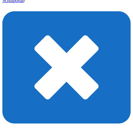
Schulportal
!