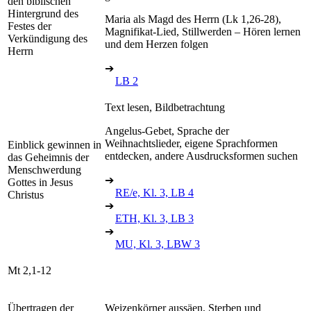
den biblischen
Hintergrund des
Maria als Magd des Herrn (Lk 1,26-28),
Festes der
Magnifikat-Lied, Stillwerden – Hören lernen
Verkündigung des
und dem Herzen folgen
Herrn
➔
LB 2
Text lesen, Bildbetrachtung
Angelus-Gebet, Sprache der
Weihnachtslieder, eigene Sprachformen
Einblick gewinnen in
entdecken, andere Ausdrucksformen suchen
das Geheimnis der
Menschwerdung
➔
Gottes in Jesus
RE/e, Kl. 3, LB 4
Christus
➔
ETH, Kl. 3, LB 3
➔
MU, Kl. 3, LBW 3
Mt 2,1-12
Übertragen der
Weizenkörner aussäen, Sterben und