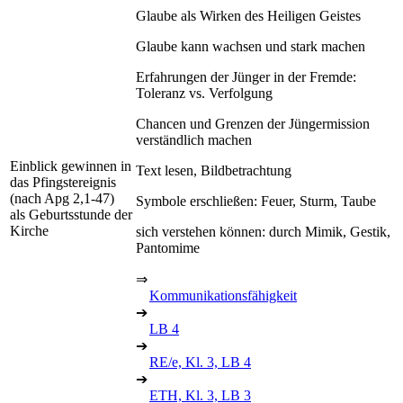
Glaube als Wirken des Heiligen Geistes
Glaube kann wachsen und stark machen
Erfahrungen der Jünger in der Fremde:
Toleranz vs. Verfolgung
Chancen und Grenzen der Jüngermission
verständlich machen
Einblick gewinnen in
Text lesen, Bildbetrachtung
das Pfingstereignis
(nach Apg 2,1-47)
Symbole erschließen: Feuer, Sturm, Taube
als Geburtsstunde der
Kirche
sich verstehen können: durch Mimik, Gestik,
Pantomime
⇒
Kommunikationsfähigkeit
➔
LB 4
➔
RE/e, Kl. 3, LB 4
➔
ETH, Kl. 3, LB 3