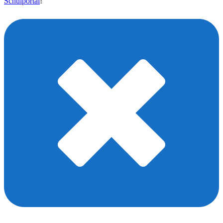
Schulportal
!