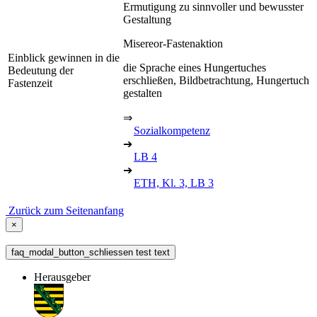
Ermutigung zu sinnvoller und bewusster
Gestaltung
Misereor-Fastenaktion
Einblick gewinnen in die
die Sprache eines Hungertuches
Bedeutung der
erschließen, Bildbetrachtung, Hungertuch
Fastenzeit
gestalten
⇒
Sozialkompetenz
➔
LB 4
➔
ETH, Kl. 3, LB 3
Zurück zum Seitenanfang
×
faq_modal_button_schliessen test text
Herausgeber