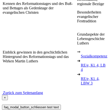
Kennen des Reformationstages und des Buß-
regionale Bezüge
und Bettages als Gedenktage der
Besonderheiten
evangelischen Christen
evangelischer
Festtradition
Grundaspekte der
Lebensgeschichte
Luthers
⇒
Einblick gewinnen in den geschichtlichen
Sozialkompetenz
Hintergrund des Reformationstags und das
➔
Wirken Martin Luthers
RE/e, Kl. 4, LB
4
➔
RE/e, Kl. 4,
LBW 3
Zurück zum Seitenanfang
×
faq_modal_button_schliessen test text