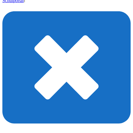
Schulportal
!