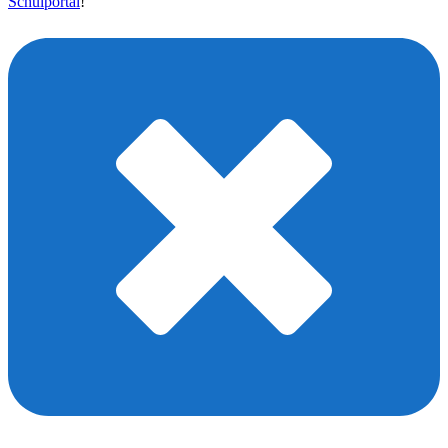
Schulportal
!