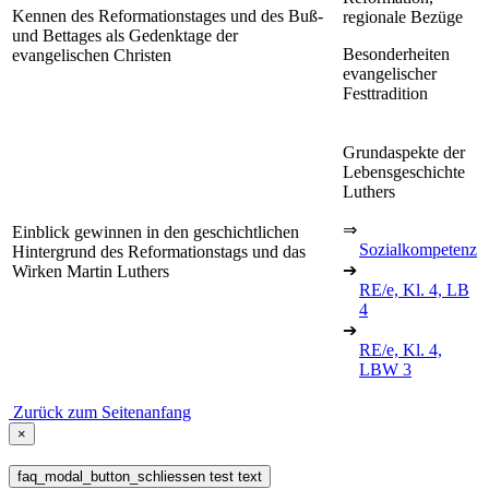
Kennen des Reformationstages und des Buß-
regionale Bezüge
und Bettages als Gedenktage der
Besonderheiten
evangelischen Christen
evangelischer
Festtradition
Grundaspekte der
Lebensgeschichte
Luthers
⇒
Einblick gewinnen in den geschichtlichen
Sozialkompetenz
Hintergrund des Reformationstags und das
➔
Wirken Martin Luthers
RE/e, Kl. 4, LB
4
➔
RE/e, Kl. 4,
LBW 3
Zurück zum Seitenanfang
×
faq_modal_button_schliessen test text