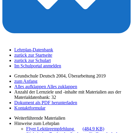
Lehrplan-Datenbank
zurück zur Startseite
zurück zur Schulart
Im Schulportal anmelden
Grundschule Deutsch 2004, Überarbeitung 2019
zum Anfang
Alles aufklappen
Alles zuklappen
Anzahl der Lernziele und -inhalte mit Materialien aus der
Materialdatenbank: 32
Dokument als PDF herunterladen
Kontaktformular
Weiterführende Materialien
Hinweise zum Lehrplan
Flyer Lektüreempfehlung
(484.9 KB)