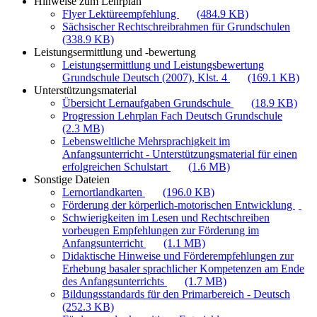
Hinweise zum Lehrplan
Flyer Lektüreempfehlung
(484.9 KB)
Sächsischer Rechtschreibrahmen für Grundschulen
(338.9 KB)
Leistungsermittlung und -bewertung
Leistungsermittlung und Leistungsbewertung
Grundschule Deutsch (2007), Klst. 4
(169.1 KB)
Unterstützungsmaterial
Übersicht Lernaufgaben Grundschule
(18.9 KB)
Progression Lehrplan Fach Deutsch Grundschule
(2.3 MB)
Lebensweltliche Mehrsprachigkeit im
Anfangsunterricht - Unterstützungsmaterial für einen
erfolgreichen Schulstart
(1.6 MB)
Sonstige Dateien
Lernortlandkarten
(196.0 KB)
Förderung der körperlich-motorischen Entwicklung
Schwierigkeiten im Lesen und Rechtschreiben
vorbeugen Empfehlungen zur Förderung im
Anfangsunterricht
(1.1 MB)
Didaktische Hinweise und Förderempfehlungen zur
Erhebung basaler sprachlicher Kompetenzen am Ende
des Anfangsunterrichts
(1.7 MB)
Bildungsstandards für den Primarbereich - Deutsch
(252.3 KB)