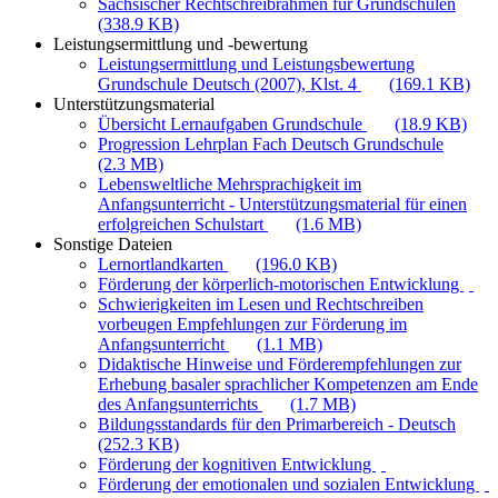
Sächsischer Rechtschreibrahmen für Grundschulen
(338.9 KB)
Leistungsermittlung und -bewertung
Leistungsermittlung und Leistungsbewertung
Grundschule Deutsch (2007), Klst. 4
(169.1 KB)
Unterstützungsmaterial
Übersicht Lernaufgaben Grundschule
(18.9 KB)
Progression Lehrplan Fach Deutsch Grundschule
(2.3 MB)
Lebensweltliche Mehrsprachigkeit im
Anfangsunterricht - Unterstützungsmaterial für einen
erfolgreichen Schulstart
(1.6 MB)
Sonstige Dateien
Lernortlandkarten
(196.0 KB)
Förderung der körperlich-motorischen Entwicklung
Schwierigkeiten im Lesen und Rechtschreiben
vorbeugen Empfehlungen zur Förderung im
Anfangsunterricht
(1.1 MB)
Didaktische Hinweise und Förderempfehlungen zur
Erhebung basaler sprachlicher Kompetenzen am Ende
des Anfangsunterrichts
(1.7 MB)
Bildungsstandards für den Primarbereich - Deutsch
(252.3 KB)
Förderung der kognitiven Entwicklung
Förderung der emotionalen und sozialen Entwicklung