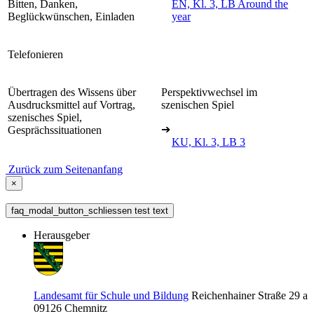
Bitten, Danken,
EN, Kl. 3, LB Around the
Beglückwünschen, Einladen
year
Telefonieren
Übertragen des Wissens über
Perspektivwechsel im
Ausdrucksmittel auf Vortrag,
szenischen Spiel
szenisches Spiel,
➔
Gesprächssituationen
KU, Kl. 3, LB 3
Zurück zum Seitenanfang
×
faq_modal_button_schliessen test text
Herausgeber
Landesamt für Schule und Bildung
Reichenhainer Straße 29 a
09126
Chemnitz