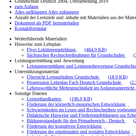
Grundschule Deutsch 2004, Überarbeitung 2019
zum Anfang
Alles aufklappen
Alles zuklappen
Anzahl der Lernziele und -inhalte mit Materialien aus der Mate
Dokument als PDF herunterladen
Kontaktformular
Weiterführende Materialien
Hinweise zum Lehrplan
Flyer Lektüreempfehlung
(484.9 KB)
Sächsischer Rechtschreibrahmen für Grundschulen
(
Leistungsermittlung und -bewertung
Leistungsermittlung und Leistungsbewertung Grundschul
Unterstützungsmaterial
Übersicht Lernaufgaben Grundschule
(18.9 KB)
Progression Lehrplan Fach Deutsch Grundschule
(2
Lebensweltliche Mehrsprachigkeit im Anfangsunterricht -
Sonstige Dateien
Lernortlandkarten
(196.0 KB)
Förderung der körperlich-motorischen Entwicklung
Schwierigkeiten im Lesen und Rechtschreiben vorbeuge
Didaktische Hinweise und Förderempfehlungen zur Erhe
Bildungsstandards für den Primarbereich - Deutsch
(
Förderung der kognitiven Entwicklung
Förderung der emotionalen und sozialen Entwicklung