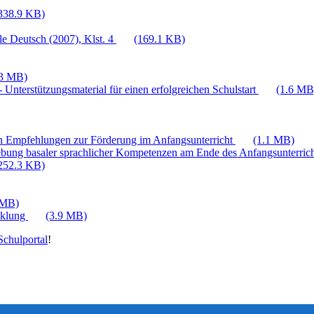
338.9 KB)
e Deutsch (2007), Klst. 4
(169.1 KB)
.3 MB)
 Unterstützungsmaterial für einen erfolgreichen Schulstart
(1.6 MB
n Empfehlungen zur Förderung im Anfangsunterricht
(1.1 MB)
bung basaler sprachlicher Kompetenzen am Ende des Anfangsunterric
252.3 KB)
 MB)
cklung
(3.9 MB)
chulportal
!