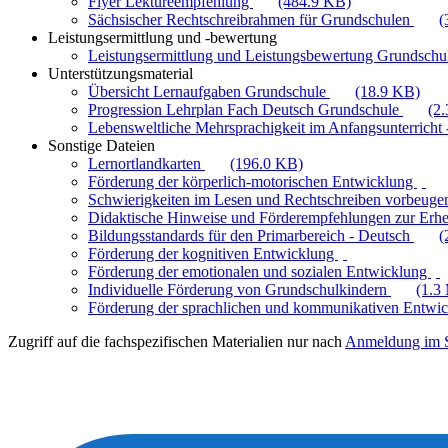
Flyer Lektüreempfehlung
(484.9 KB)
Sächsischer Rechtschreibrahmen für Grundschulen
(
Leistungsermittlung und -bewertung
Leistungsermittlung und Leistungsbewertung Grundschul
Unterstützungsmaterial
Übersicht Lernaufgaben Grundschule
(18.9 KB)
Progression Lehrplan Fach Deutsch Grundschule
(2
Lebensweltliche Mehrsprachigkeit im Anfangsunterricht -
Sonstige Dateien
Lernortlandkarten
(196.0 KB)
Förderung der körperlich-motorischen Entwicklung
Schwierigkeiten im Lesen und Rechtschreiben vorbeuge
Didaktische Hinweise und Förderempfehlungen zur Erhe
Bildungsstandards für den Primarbereich - Deutsch
(
Förderung der kognitiven Entwicklung
Förderung der emotionalen und sozialen Entwicklung
Individuelle Förderung von Grundschulkindern
(1.3
Förderung der sprachlichen und kommunikativen Entwi
Zugriff auf die fachspezifischen Materialien nur nach
Anmeldung im S