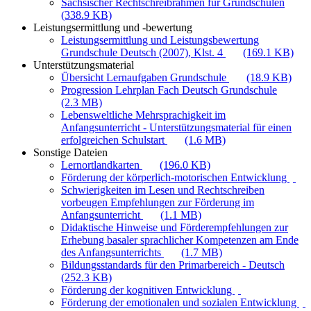
Sächsischer Rechtschreibrahmen für Grundschulen
(338.9 KB)
Leistungsermittlung und -bewertung
Leistungsermittlung und Leistungsbewertung
Grundschule Deutsch (2007), Klst. 4
(169.1 KB)
Unterstützungsmaterial
Übersicht Lernaufgaben Grundschule
(18.9 KB)
Progression Lehrplan Fach Deutsch Grundschule
(2.3 MB)
Lebensweltliche Mehrsprachigkeit im
Anfangsunterricht - Unterstützungsmaterial für einen
erfolgreichen Schulstart
(1.6 MB)
Sonstige Dateien
Lernortlandkarten
(196.0 KB)
Förderung der körperlich-motorischen Entwicklung
Schwierigkeiten im Lesen und Rechtschreiben
vorbeugen Empfehlungen zur Förderung im
Anfangsunterricht
(1.1 MB)
Didaktische Hinweise und Förderempfehlungen zur
Erhebung basaler sprachlicher Kompetenzen am Ende
des Anfangsunterrichts
(1.7 MB)
Bildungsstandards für den Primarbereich - Deutsch
(252.3 KB)
Förderung der kognitiven Entwicklung
Förderung der emotionalen und sozialen Entwicklung