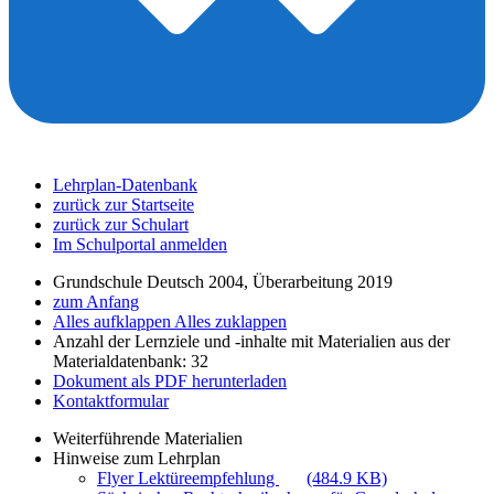
Lehrplan-Datenbank
zurück zur Startseite
zurück zur Schulart
Im Schulportal anmelden
Grundschule Deutsch 2004, Überarbeitung 2019
zum Anfang
Alles aufklappen
Alles zuklappen
Anzahl der Lernziele und -inhalte mit Materialien aus der
Materialdatenbank: 32
Dokument als PDF herunterladen
Kontaktformular
Weiterführende Materialien
Hinweise zum Lehrplan
Flyer Lektüreempfehlung
(484.9 KB)