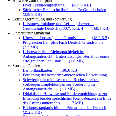
Hinweise zum Lehrplan
Flyer Lektüreempfehlung
(484.9 KB)
Sächsischer Rechtschreibrahmen für Grundschulen
(338.9 KB)
Leistungsermittlung und -bewertung
Leistungsermittlung und Leistungsbewertung
Grundschule Deutsch (2007), Klst. 4
(169.1 KB)
Unterstützungsmaterial
Übersicht Lernaufgaben Grundschule
(18.9 KB)
Progression Lehrplan Fach Deutsch Grundschule
(2.3 MB)
Lebensweltliche Mehrsprachigkeit im
Anfangsunterricht - Unterstützungsmaterial für einen
erfolgreichen Schulstart
(1.6 MB)
Sonstige Dateien
Lernortlandkarten
(196.0 KB)
Förderung der körperlich-motorischen Entwicklung
Schwierigkeiten im Lesen und Rechtschreiben
vorbeugen Empfehlungen zur Förderung im
Anfangsunterricht
(1.1 MB)
Didaktische Hinweise und Förderempfehlungen zur
Erhebung basaler sprachlicher Kompetenzen am Ende
des Anfangsunterrichts
(1.7 MB)
Bildungsstandards für den Primarbereich - Deutsch
(252.3 KB)