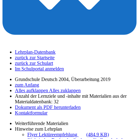
Lehrplan-Datenbank
zurück zur Startseite
zurück zur Schulart
Im Schulportal anmelden
Grundschule Deutsch 2004, Überarbeitung 2019
zum Anfang
Alles aufklappen
Alles zuklappen
Anzahl der Lernziele und -inhalte mit Materialien aus der
Materialdatenbank: 32
Dokument als PDF herunterladen
Kontaktformular
Weiterführende Materialien
Hinweise zum Lehrplan
Flyer Lektüreempfehlung
(484.9 KB)