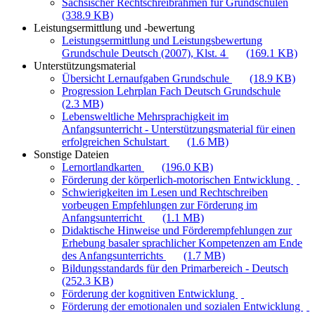
Sächsischer Rechtschreibrahmen für Grundschulen
(338.9 KB)
Leistungsermittlung und -bewertung
Leistungsermittlung und Leistungsbewertung
Grundschule Deutsch (2007), Klst. 4
(169.1 KB)
Unterstützungsmaterial
Übersicht Lernaufgaben Grundschule
(18.9 KB)
Progression Lehrplan Fach Deutsch Grundschule
(2.3 MB)
Lebensweltliche Mehrsprachigkeit im
Anfangsunterricht - Unterstützungsmaterial für einen
erfolgreichen Schulstart
(1.6 MB)
Sonstige Dateien
Lernortlandkarten
(196.0 KB)
Förderung der körperlich-motorischen Entwicklung
Schwierigkeiten im Lesen und Rechtschreiben
vorbeugen Empfehlungen zur Förderung im
Anfangsunterricht
(1.1 MB)
Didaktische Hinweise und Förderempfehlungen zur
Erhebung basaler sprachlicher Kompetenzen am Ende
des Anfangsunterrichts
(1.7 MB)
Bildungsstandards für den Primarbereich - Deutsch
(252.3 KB)
Förderung der kognitiven Entwicklung
Förderung der emotionalen und sozialen Entwicklung