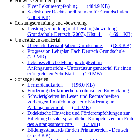
Hinweise zum Lehrplan
Flyer Lektüreempfehlung
(484.9 KB)
Sächsischer Rechtschreibrahmen für Grundschulen
(338.9 KB)
Leistungsermittlung und -bewertung
Leistungsermittlung und Leistungsbewertung
Grundschule Deutsch (2007), Klst. 4
(169.1 KB)
Unterstützungsmaterial
Übersicht Lernaufgaben Grundschule
(18.9 KB)
Progression Lehrplan Fach Deutsch Grundschule
(2.3 MB)
Lebensweltliche Mehrsprachigkeit im
Anfangsunterricht - Unterstützungsmaterial für einen
erfolgreichen Schulstart
(1.6 MB)
Sonstige Dateien
Lernortlandkarten
(196.0 KB)
Förderung der körperlich-motorischen Entwicklung
Schwierigkeiten im Lesen und Rechtschreiben
vorbeugen Empfehlungen zur Förderung im
Anfangsunterricht
(1.1 MB)
Didaktische Hinweise und Förderempfehlungen zur
Erhebung basaler sprachlicher Kompetenzen am Ende
des Anfangsunterrichts
(1.7 MB)
Bildungsstandards für den Primarbereich - Deutsch
(252.3 KB)