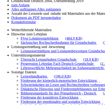
Grundschule Deutsch 2004, Überarbeitung 2019
zum Anfang
Alles aufklappen
Alles zuklappen
Anzahl der Lernziele und -inhalte mit Materialien aus der Mate
Dokument als PDF herunterladen
Kontaktformular
Weiterführende Materialien
Hinweise zum Lehrplan
Flyer Lektüreempfehlung
(484.9 KB)
Sächsischer Rechtschreibrahmen für Grundschulen
(
Leistungsermittlung und -bewertung
Leistungsermittlung und Leistungsbewertung Grundschul
Unterstützungsmaterial
Übersicht Lernaufgaben Grundschule
(18.9 KB)
Progression Lehrplan Fach Deutsch Grundschule
(2
Lebensweltliche Mehrsprachigkeit im Anfangsunterricht -
Sonstige Dateien
Lernortlandkarten
(196.0 KB)
Förderung der körperlich-motorischen Entwicklung
Schwierigkeiten im Lesen und Rechtschreiben vorbeuge
Didaktische Hinweise und Förderempfehlungen zur Erhe
Bildungsstandards für den Primarbereich - Deutsch
(
Förderung der kognitiven Entwicklung
Förderung der emotionalen und sozialen Entwicklung