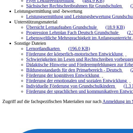
Flyer Lektüreempfehlung
(484.9 KB)
Sächsischer Rechtschreibrahmen für Grundschulen
(
Leistungsermittlung und -bewertung
Leistungsermittlung und Leistungsbewertung Grundschul
Unterstützungsmaterial
Übersicht Lernaufgaben Grundschule
(18.9 KB)
Progression Lehrplan Fach Deutsch Grundschule
(2
Lebensweltliche Mehrsprachigkeit im Anfangsunterricht -
Sonstige Dateien
Lernortlandkarten
(196.0 KB)
Förderung der körperlich-motorischen Entwicklung
Schwierigkeiten im Lesen und Rechtschreiben vorbeuge
Didaktische Hinweise und Förderempfehlungen zur Erhe
Bildungsstandards für den Primarbereich - Deutsch
(
Förderung der kognitiven Entwicklung
Förderung der emotionalen und sozialen Entwicklung
Individuelle Förderung von Grundschulkindern
(1.3
Förderung der sprachlichen und kommunikativen Entwi
Zugriff auf die fachspezifischen Materialien nur nach
Anmeldung im S