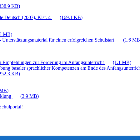
338.9 KB)
e Deutsch (2007), Klst. 4
(169.1 KB)
.3 MB)
 Unterstützungsmaterial für einen erfolgreichen Schulstart
(1.6 MB
n Empfehlungen zur Förderung im Anfangsunterricht
(1.1 MB)
bung basaler sprachlicher Kompetenzen am Ende des Anfangsunterric
252.3 KB)
 MB)
cklung
(3.9 MB)
chulportal
!