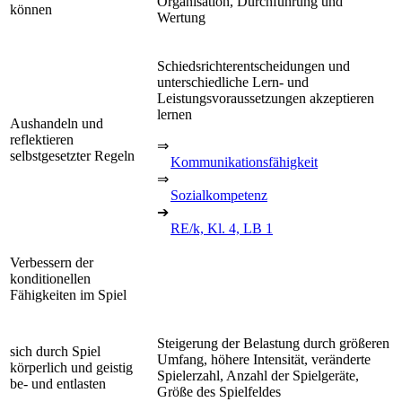
Organisation, Durchführung und
können
Wertung
Schiedsrichterentscheidungen und
unterschiedliche Lern- und
Leistungsvoraussetzungen akzeptieren
lernen
Aushandeln und
reflektieren
⇒
selbstgesetzter Regeln
Kommunikationsfähigkeit
⇒
Sozialkompetenz
➔
RE/k, Kl. 4, LB 1
Verbessern der
konditionellen
Fähigkeiten im Spiel
Steigerung der Belastung durch größeren
sich durch Spiel
Umfang, höhere Intensität, veränderte
körperlich und geistig
Spielerzahl, Anzahl der Spielgeräte,
be- und entlasten
Größe des Spielfeldes