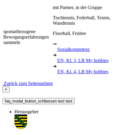
mit Partner, in der Gruppe
Tischtennis, Federball, Tennis,
Wandtennis
sportartbezogene
Floorball, Frisbee
Bewegungserfahrungen
sammeln
⇒
Sozialkompetenz
➔
EN, Kl. 3, LB My hobbies
➔
EN, Kl. 4, LB My hobbies
Zurück zum Seitenanfang
×
faq_modal_button_schliessen test text
Herausgeber