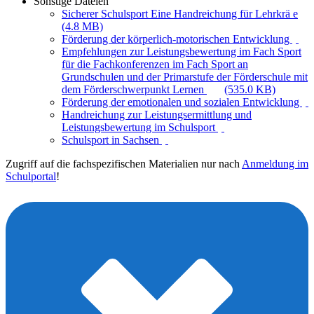
Sonstige Dateien
Sicherer Schulsport Eine Handreichung für Lehrkrä e
(4.8 MB)
Förderung der körperlich-motorischen Entwicklung
Empfehlungen zur Leistungsbewertung im Fach Sport
für die Fachkonferenzen im Fach Sport an
Grundschulen und der Primarstufe der Förderschule mit
dem Förderschwerpunkt Lernen
(535.0 KB)
Förderung der emotionalen und sozialen Entwicklung
Handreichung zur Leistungsermittlung und
Leistungsbewertung im Schulsport
Schulsport in Sachsen
Zugriff auf die fachspezifischen Materialien nur nach
Anmeldung im
Schulportal
!