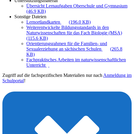
Unterstützungsmaterial
Übersicht Lernaufgaben Oberschule und Gymnasium
(46.9 KB)
Sonstige Dateien
Lernortlandkarten
(196.0 KB)
Weiterentwickelte Bildungsstandards in den
Naturwissenschaften für das Fach Biologie (MSA)
(115.6 KB)
Orientierungsrahmen für die Familien- und
Sexualerziehung an sächischen Schulen
(265.8
KB)
Fachpraktisches Arbeiten im naturwissenschaftlichen
Unterricht
Zugriff auf die fachspezifischen Materialien nur nach
Anmeldung im
Schulportal
!