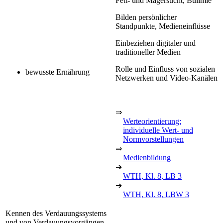
Fett- und Magersucht, Bulimie
Bilden persönlicher
Standpunkte, Medieneinflüsse
Einbeziehen digitaler und
traditioneller Medien
Rolle und Einfluss von sozialen
bewusste Ernährung
Netzwerken und Video-Kanälen
⇒
Werteorientierung:
individuelle Wert- und
Normvorstellungen
⇒
Medienbildung
➔
WTH, Kl. 8, LB 3
➔
WTH, Kl. 8, LBW 3
Kennen des Verdauungssystems
und von Verdauungsvorgängen