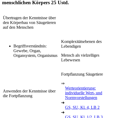
menschlichen Körpers
25 Ustd.
Übertragen der Kenntnisse über
den Körperbau von Säugetieren
auf den Menschen
Komplexitätsebenen des
Begriffsverständnis:
Lebendigen
Gewebe, Organ,
Mensch als vielzelliges
Organsystem, Organismus
Lebewesen
Fortpflanzung Säugetiere
⇒
Werteorientierung:
Anwenden der Kenntnisse über
individuelle Wert- und
die Fortpflanzung
Normvorstellungen
➔
GS, SU, Kl. 4, LB 2
➔
GS, SU, Kl. 1/2, LB 3