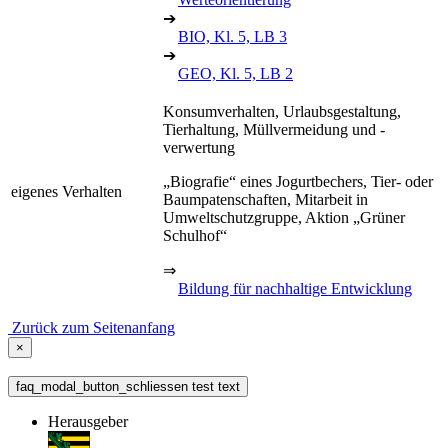
➔
BIO, Kl. 5, LB 3
➔
GEO, Kl. 5, LB 2
Konsumverhalten, Urlaubsgestaltung,
Tierhaltung, Müllvermeidung und -
verwertung
„Biografie“ eines Jogurtbechers, Tier- oder
eigenes Verhalten
Baumpatenschaften, Mitarbeit in
Umweltschutzgruppe, Aktion „Grüner
Schulhof“
⇒
Bildung für nachhaltige Entwicklung
Zurück zum Seitenanfang
×
faq_modal_button_schliessen test text
Herausgeber