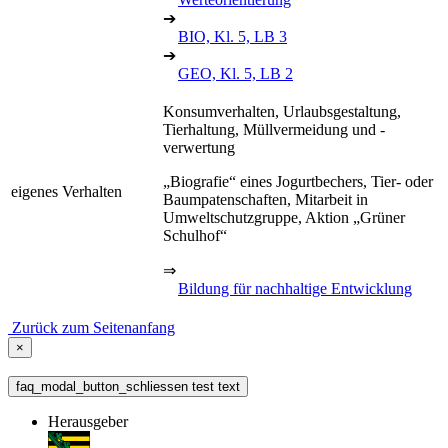
➔
BIO, Kl. 5, LB 3
➔
GEO, Kl. 5, LB 2
Konsumverhalten, Urlaubsgestaltung,
Tierhaltung, Müllvermeidung und -
verwertung
„Biografie“ eines Jogurtbechers, Tier- oder
eigenes Verhalten
Baumpatenschaften, Mitarbeit in
Umweltschutzgruppe, Aktion „Grüner
Schulhof“
⇒
Bildung für nachhaltige Entwicklung
Zurück zum Seitenanfang
×
faq_modal_button_schliessen test text
Herausgeber