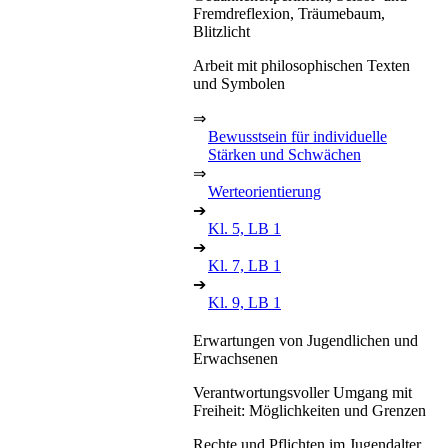
Fremdreflexion, Träumebaum,
Blitzlicht
Arbeit mit philosophischen Texten
und Symbolen
⇒
Bewusstsein für individuelle
Stärken und Schwächen
⇒
Werteorientierung
➔
Kl. 5, LB 1
➔
Kl. 7, LB 1
➔
Kl. 9, LB 1
Erwartungen von Jugendlichen und
Erwachsenen
Verantwortungsvoller Umgang mit
Freiheit: Möglichkeiten und Grenzen
Rechte und Pflichten im Jugendalter