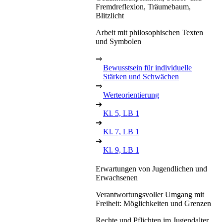
Fremdreflexion, Träumebaum,
Blitzlicht
Arbeit mit philosophischen Texten
und Symbolen
⇒
Bewusstsein für individuelle
Stärken und Schwächen
⇒
Werteorientierung
➔
Kl. 5, LB 1
➔
Kl. 7, LB 1
➔
Kl. 9, LB 1
Erwartungen von Jugendlichen und
Erwachsenen
Verantwortungsvoller Umgang mit
Freiheit: Möglichkeiten und Grenzen
Rechte und Pflichten im Jugendalter