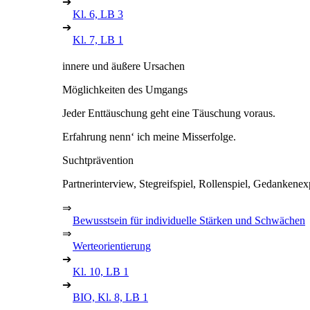
➔
Kl. 6, LB 3
➔
Kl. 7, LB 1
innere und äußere Ursachen
Möglichkeiten des Umgangs
Jeder Enttäuschung geht eine Täuschung voraus.
Erfahrung nenn‘ ich meine Misserfolge.
Suchtprävention
Partnerinterview, Stegreifspiel, Rollenspiel, Gedankene
⇒
Bewusstsein für individuelle Stärken und Schwächen
⇒
Werteorientierung
➔
Kl. 10, LB 1
➔
BIO, Kl. 8, LB 1