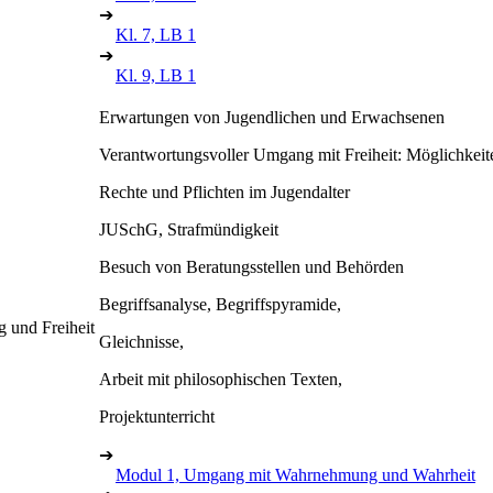
➔
Kl. 7, LB 1
➔
Kl. 9, LB 1
Erwartungen von Jugendlichen und Erwachsenen
Verantwortungsvoller Umgang mit Freiheit: Möglichkei
Rechte und Pflichten im Jugendalter
JUSchG, Strafmündigkeit
Besuch von Beratungsstellen und Behörden
Begriffsanalyse, Begriffspyramide,
 und Freiheit
Gleichnisse,
Arbeit mit philosophischen Texten,
Projektunterricht
➔
Modul 1, Umgang mit Wahrnehmung und Wahrheit