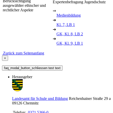
Berücksichtigung
Expertenbefragung Jugendschutz
ausgewählter ethischer und
rechtlicher Aspekte
⇒
Medienbildung
➔
Kl. 7, LB 1
➔
GK, Kl. 8, LB 2
➔
GK, Kl. 9, LB 1
Zurück zum Seitenanfang
×
faq_modal_button_schliessen test text
Herausgeber
Landesamt für Schule und Bildung
Reichenhainer Straße 29 a
09126
Chemnitz
Telefon:
0371 5366-0